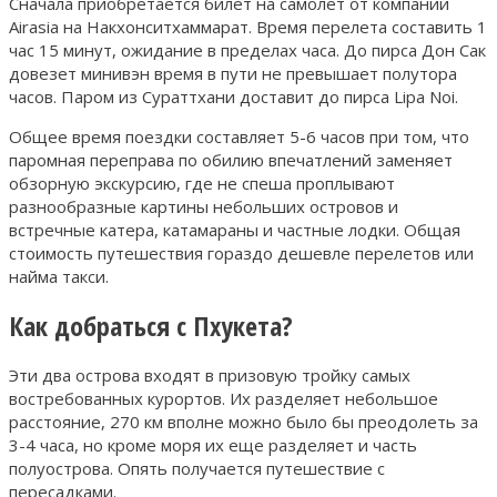
Сначала приобретается билет на самолет от компании
Airasia на Накхонситхаммарат. Время перелета составить 1
час 15 минут, ожидание в пределах часа. До пирса Дон Сак
довезет минивэн время в пути не превышает полутора
часов. Паром из Сураттхани доставит до пирса Lipa Noi.
Общее время поездки составляет 5-6 часов при том, что
паромная переправа по обилию впечатлений заменяет
обзорную экскурсию, где не спеша проплывают
разнообразные картины небольших островов и
встречные катера, катамараны и частные лодки. Общая
стоимость путешествия гораздо дешевле перелетов или
найма такси.
Как добраться с Пхукета?
Эти два острова входят в призовую тройку самых
востребованных курортов. Их разделяет небольшое
расстояние, 270 км вполне можно было бы преодолеть за
3-4 часа, но кроме моря их еще разделяет и часть
полуострова. Опять получается путешествие с
пересадками.