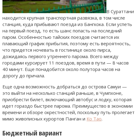
В Сураттани
находится крупная транспортная развязка, в том числе
станция, куда прибывают поезда из Бангкока. Если успеть
на первый поезд, то есть шанс попасть на последний
паром. Особенностью тайских поездов считается их
плавающий график прибытия, поэтому есть вероятность,
что придется ночевать в гостинице около пирса,
дожидаясь первого утреннего парома. Всего между
городами курсирует 11 поездов, время в пути — 8 часов
40 минут. Еще понадобится около полутора часов на
дорогу до причала.
Еще одна возможность добраться до острова Самуи —
это выйти на несколько станций раньше, в Чумпхоне,
приобрести билет, включающий автобус и лодку, которая
идет гораздо быстрее парома. Преимущество в экономии
времени и обзоре окрестностей, поскольку путь пролегает
мимо живописных курортов Панган и
Ко Тао
.
Бюджетный вариант