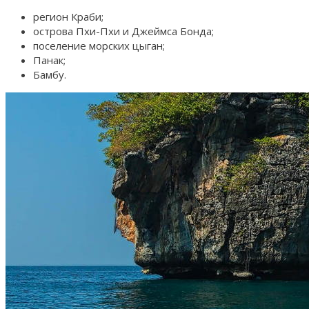
регион Краби;
острова Пхи-Пхи и Джеймса Бонда;
поселение морских цыган;
Панак;
Бамбу.