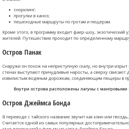
снорклинг;
прогулки в каноэ;
пешеходные маршруты по гротам и пещерам.
Кроме этого, в программу входит фаер-шоу, экзотический 
жителей. Путешествие проходит по определенному маршру
Остров Панак
Снаружи он похож на неприступную скалу, но внутри изры
стенах выступают причудливые наросты, а сверху свисают д
извилистым водяным дорожкам, соединяющим пещеры в пр
Внутри острова расположены лагуны с мангровыми 
Остров Джеймса Бонда
В переводе с тайского название звучит как клин или гвоздь
Считается одной из самых популярных достопримечательнос
стал декорацией к фильму из саги о Джеймсе Бонде.