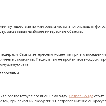
ужин, путешествие по мангровым лесам и потрясающая фотос
ту, захватывая наиболее интересные объекты.
т пещерами. Самым интересным моментом при его посещении 
линные сталактиты. Пешком там не пройти, вся экскурсия пр
ичудливую сеть.
зарослями.
, что соответствует его внешнему виду.
Остров Бонда
стоит 
тей, при описании экскурсии 11 островов именно он красует