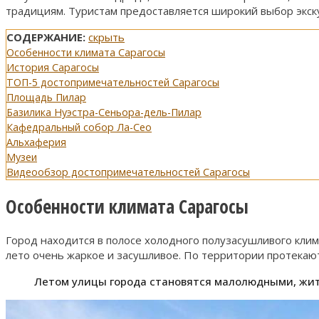
традициям. Туристам предоставляется широкий выбор экску
СОДЕРЖАНИЕ:
скрыть
Особенности климата Сарагосы
История Сарагосы
ТОП-5 достопримечательностей Сарагосы
Площадь Пилар
Базилика Нуэстра-Сеньора-дель-Пилар
Кафедральный собор Ла-Сео
Альхаферия
Музеи
Видеообзор достопримечательностей Сарагосы
Особенности климата Сарагосы
Город находится в полосе холодного полузасушливого клим
лето очень жаркое и засушливое. По территории протекают
Летом улицы города становятся малолюдными, жите