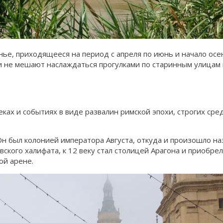
ье, приходящееся на период с апреля по июнь и начало осе
и не мешают наслаждаться прогулками по старинным улицам 
еках и событиях в виде развалин римской эпохи, строгих ср
н был колонией императора Августа, откуда и произошло наз
кого халифата, к 12 веку стал столицей Арагона и приобрел
ой арене.