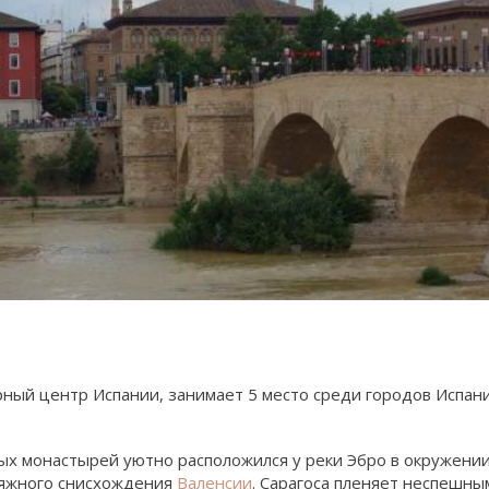
ный центр Испании, занимает 5 место среди городов Испан
х монастырей уютно расположился у реки Эбро в окружении
ьяжного снисхождения
Валенсии
. Сарагоса пленяет неспешн