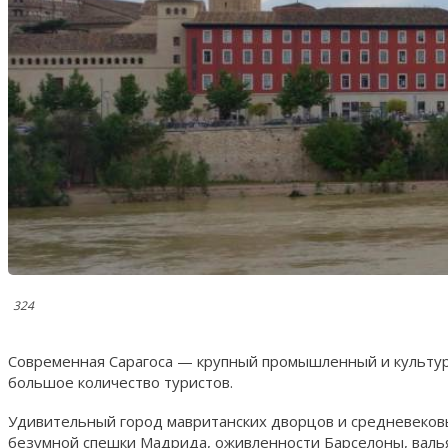
324
Современная Сарагоса — крупный промышленный и культур
большое количество туристов.
Удивительный город мавританских дворцов и средневековы
безумной спешки Мадрида, оживленности Барселоны, вал