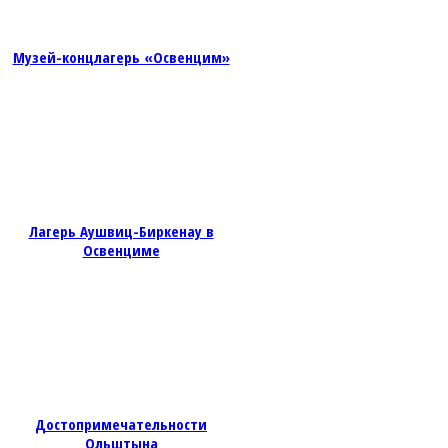
Музей-концлагерь «Освенцим»
Лагерь Аушвиц-Биркенау в
Освенциме
Достопримечательности
Ольштына