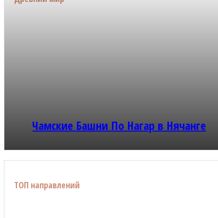
Чамские Башни По Нагар в Нячанге
ТОП направлений