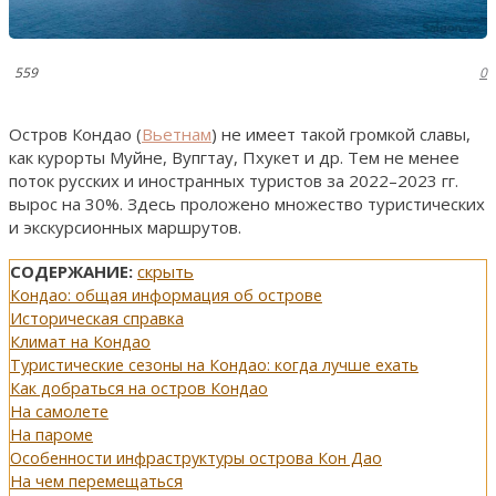
559
0
Остров Кондао (
Вьетнам
) не имеет такой громкой славы,
как курорты Муйне, Вупгтау, Пхукет и др. Тем не менее
поток русских и иностранных туристов за 2022–2023 гг.
вырос на 30%. Здесь проложено множество туристических
и экскурсионных маршрутов.
СОДЕРЖАНИЕ:
скрыть
Кондао: общая информация об острове
Историческая справка
Климат на Кондао
Туристические сезоны на Кондао: когда лучше ехать
Как добраться на остров Кондао
На самолете
На пароме
Особенности инфраструктуры острова Кон Дао
На чем перемещаться