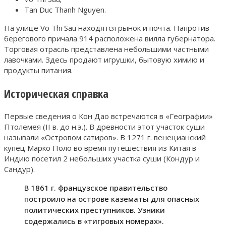
Tan Duc Thanh Nguyen.
На улице Vo Thi Sau находятся рынок и почта. Напротив
берегового причала 914 расположена вилла губернатора.
Торговая отрасль представлена небольшими частными
лавочками. Здесь продают игрушки, бытовую химию и
продукты питания.
Историческая справка
Первые сведения о Кон Дао встречаются в «Географии»
Птолемея (II в. до н.э.). В древности этот участок суши
называли «Островом сатиров». В 1271 г. венецианский
купец Марко Поло во время путешествия из Китая в
Индию посетил 2 небольших участка суши (Кондур и
Сандур).
В 1861 г. французское правительство
построило на острове казематы для опасных
политических преступников. Узники
содержались в «тигровых номерах».