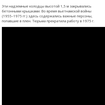
Эти надземные колодцы высотой 1,5 м закрывались
бетонными крышками. Во время вьетнамской войны
(1955–1975 гг.) здесь содержались важные персоны,
попавшие в плен. Тюрьма прекратила работу в 1975 г.