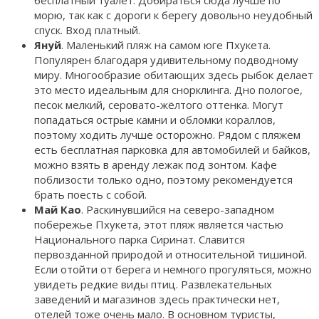
морю, так как с дороги к берегу довольно неудобный
спуск. Вход платный.
Януй
. Маленький пляж на самом юге Пхукета.
Популярен благодаря удивительному подводному
миру. Многообразие обитающих здесь рыбок делает
это место идеальным для снорклинга. Дно пологое,
песок мелкий, серовато-жёлтого оттенка. Могут
попадаться острые камни и обломки кораллов,
поэтому ходить лучше осторожно. Рядом с пляжем
есть бесплатная парковка для автомобилей и байков,
можно взять в аренду лежак под зонтом. Кафе
поблизости только одно, поэтому рекомендуется
брать поесть с собой.
Май Као
. Раскинувшийся на северо-западном
побережье Пхукета, этот пляж является частью
Национального парка Сиринат. Славится
первозданной природой и относительной тишиной.
Если отойти от берега и немного прогуляться, можно
увидеть редкие виды птиц. Развлекательных
заведений и магазинов здесь практически нет,
отелей тоже очень мало. В основном туристы,