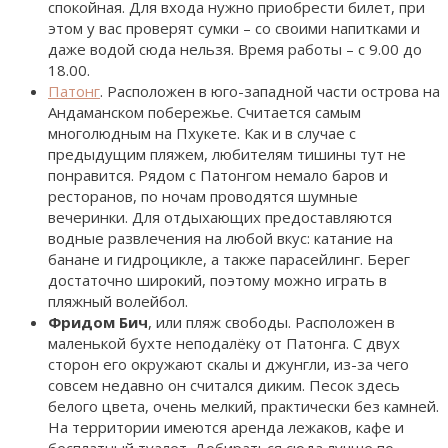
спокойная. Для входа нужно приобрести билет, при
этом у вас проверят сумки – со своими напитками и
даже водой сюда нельзя. Время работы – с 9.00 до
18.00.
Патонг
. Расположен в юго-западной части острова на
Андаманском побережье. Считается самым
многолюдным на Пхукете. Как и в случае с
предыдущим пляжем, любителям тишины тут не
понравится. Рядом с Патонгом немало баров и
ресторанов, по ночам проводятся шумные
вечеринки. Для отдыхающих предоставляются
водные развлечения на любой вкус: катание на
банане и гидроцикле, а также парасейлинг. Берег
достаточно широкий, поэтому можно играть в
пляжный волейбол.
Фридом Бич
, или пляж свободы. Расположен в
маленькой бухте неподалёку от Патонга. С двух
сторон его окружают скалы и джунгли, из-за чего
совсем недавно он считался диким. Песок здесь
белого цвета, очень мелкий, практически без камней.
На территории имеются аренда лежаков, кафе и
бесплатный туалет. Добираться сюда лучше по