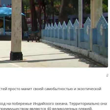
0
стей просто манит своей самобытностью и экзотической
ыход на побережье Индийского океана. Территориально она
о преимуществом являются 40 великолепных пляжей,