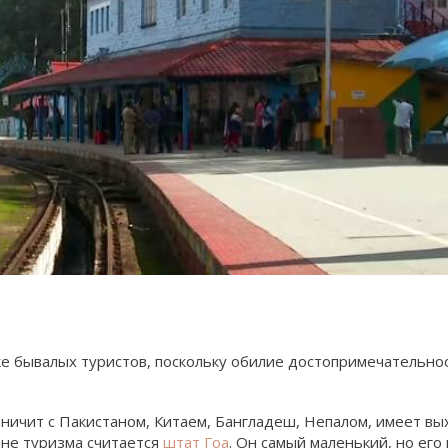
ске бывалых туристов, поскольку обилие достопримечательно
аничит с Пакистаном, Китаем, Бангладеш, Непалом, имеет в
ане туризма считается
штат Гоа
. Он самый маленький, но ег