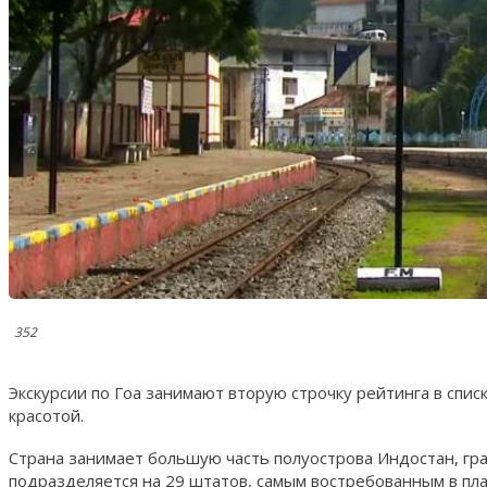
352
Экскурсии по Гоа занимают вторую строчку рейтинга в спи
красотой.
Страна занимает большую часть полуострова Индостан, гр
подразделяется на 29 штатов, самым востребованным в пл