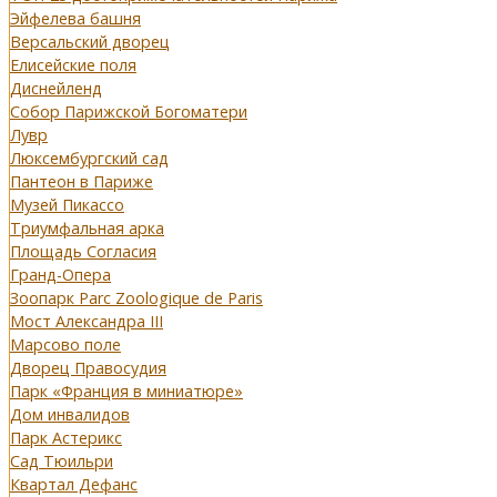
Эйфелева башня
Версальский дворец
Елисейские поля
Диснейленд
Собор Парижской Богоматери
Лувр
Люксембургский сад
Пантеон в Париже
Музей Пикассо
Триумфальная арка
Площадь Согласия
Гранд-Опера
Зоопарк Parc Zoologique de Paris
Мост Александра III
Марсово поле
Дворец Правосудия
Парк «Франция в миниатюре»
Дом инвалидов
Парк Астерикс
Сад Тюильри
Квартал Дефанс