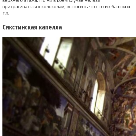
верхнего этажа. Но ни в коем случае нельзя
притрагиваться к колоколам, выносить что-то из башни и
т.п.
Сикстинская капелла