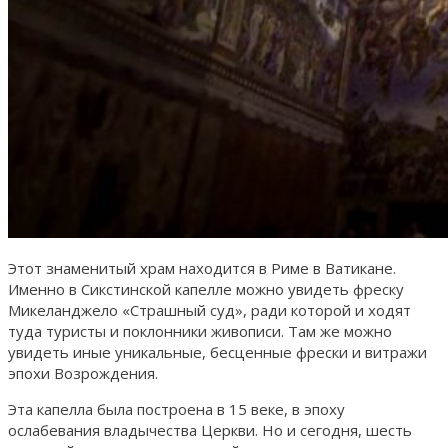
Этот знаменитый храм находится в Риме в Ватикане.
Именно в Сикстинской капелле можно увидеть фреску
Микеланджело «Страшный суд», ради которой и ходят
туда туристы и поклонники живописи. Там же можно
увидеть иные уникальные, бесценные фрески и витражи
эпохи Возрождения.
Эта капелла была построена в 15 веке, в эпоху
ослабевания владычества Церкви. Но и сегодня, шесть