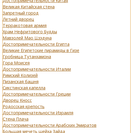
Достопримечательности Китая
Великая Китайская стена
Запретный город
Летний дворец
Терракотовая армия
Храм Нефритового Будды
Мавзолей Мао Цзэдуна
Достопримечательности Египта
Великие Египетские пирамиды в Гизе
Гробница Тутанхамона
Гора Моисея
Достопримечательности Италии
Римский Колизей
Пизанская башня
Сикстинская капелла
Достопримечательности Греции
Дворец Кносс
Родосская крепость
Достопримечательности Израиля
Стена Плача
Достопримечательности Арабских Эмиратов
Большая мечеть шейха Зайда