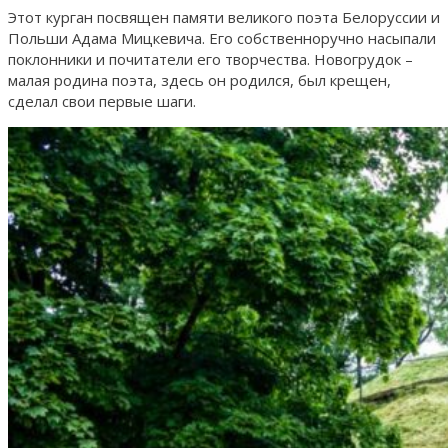
Этот курган посвящен памяти великого поэта Белоруссии и
Польши Адама Мицкевича. Его собственноручно насыпали
поклонники и почитатели его творчества. Новогрудок –
малая родина поэта, здесь он родился, был крещен,
сделал свои первые шаги.