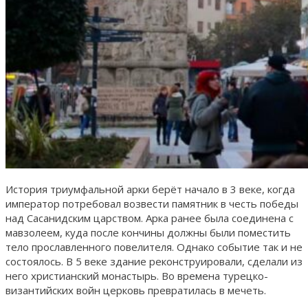
История триумфальной арки берёт начало в 3 веке, когда
император потребовал возвести памятник в честь победы
над Сасанидским царством. Арка ранее была соединена с
мавзолеем, куда после кончины должны были поместить
тело прославленного повелителя. Однако событие так и не
состоялось. В 5 веке здание реконструировали, сделали из
него христианский монастырь. Во времена турецко-
византийских войн церковь превратилась в мечеть.