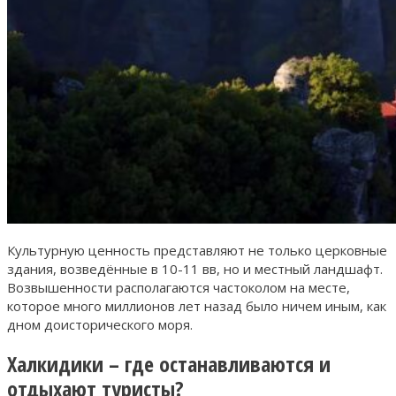
Культурную ценность представляют не только церковные
здания, возведённые в 10-11 вв, но и местный ландшафт.
Возвышенности располагаются частоколом на месте,
которое много миллионов лет назад было ничем иным, как
дном доисторического моря.
Халкидики – где останавливаются и
отдыхают туристы?